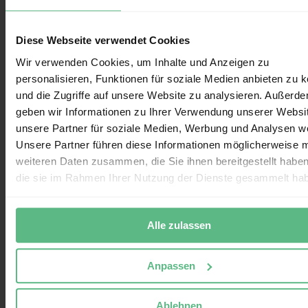
bestellung@viromed.de
Kontakt AG
Diese Webseite verwendet Cookies
Wir verwenden Cookies, um Inhalte und Anzeigen zu
personalisieren, Funktionen für soziale Medien anbieten zu 
Viromed Medical AG
und die Zugriffe auf unsere Website zu analysieren. Außerd
Hauptstraße 105
geben wir Informationen zu Ihrer Verwendung unserer Websi
25462 Rellingen
Tel.:
+49 4101 809960
unsere Partner für soziale Medien, Werbung und Analysen we
kontakt@viromed-medical.de
Unsere Partner führen diese Informationen möglicherweise m
weiteren Daten zusammen, die Sie ihnen bereitgestellt habe
Social Media
die sie im Rahmen Ihrer Nutzung der Dienste gesammelt ha
Alle zulassen
Anpassen
Ablehnen