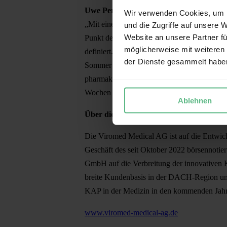
Uwe Perbandt, Vorstand der Viromed M
Wir verwenden Cookies, um I
„Mit einer weltweit einzigartigen präklinis
und die Zugriffe auf unsere 
Website an unsere Partner fü
Punkt der Translation. Die regulatorische
möglicherweise mit weiteren
definiert. Wenn die Validierung an der Univer
der Dienste gesammelt habe
Sommer die nächsten Schritte in Richtung kl
pharmakologische Therapie im Bereich schw
Wochen sind aus unserer Sicht der entscheid
Ablehnen
Über die Viromed Medical AG
Die Viromed Medical AG ist auf die Entwickl
Geschäft des seit Oktober 2022 börsennotie
GmbH auf die Verbreitung der innovativen
breite Kundenbasis in der DACH-Region und
KAP in der Medizin in den kommenden Jahre
www.viromed-medical-ag.de