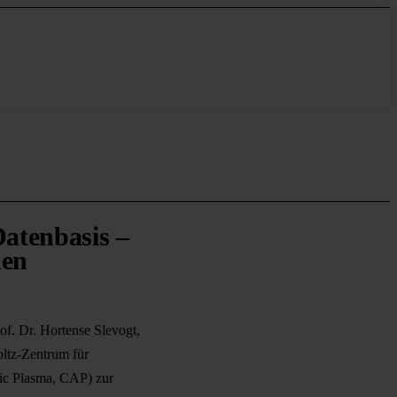
Datenbasis –
hen
of. Dr. Hortense Slevogt,
oltz-Zentrum für
ric Plasma, CAP) zur