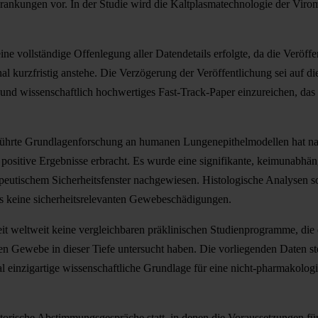
rankungen vor. In der Studie wird die Kaltplasmatechnologie der Vir
ine vollständige Offenlegung aller Datendetails erfolgte, da die Veröff
al kurzfristig anstehe. Die Verzögerung der Veröffentlichung sei auf d
nd wissenschaftlich hochwertiges Fast-Track-Paper einzureichen, das 
eführte Grundlagenforschung an humanen Lungenepithelmodellen hat n
 positive Ergebnisse erbracht. Es wurde eine signifikante, keimunabhä
erapeutischem Sicherheitsfenster nachgewiesen. Histologische Analysen
s keine sicherheitsrelevanten Gewebeschädigungen.
t weltweit keine vergleichbaren präklinischen Studienprogramme, die 
Gewebe in dieser Tiefe untersucht haben. Die vorliegenden Daten ste
l einzigartige wissenschaftliche Grundlage für eine nicht-pharmakolo
atorische Abstimmungsgespräche statt, in denen die Voraussetzungen fü