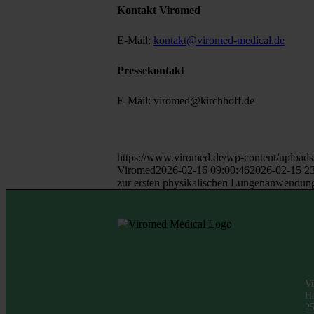
Kontakt Viromed
E-Mail:
kontakt@viromed-medical.de
Pressekontakt
E-Mail: viromed@kirchhoff.de
https://www.viromed.de/wp-content/upload
Viromed
2026-02-16 09:00:46
2026-02-15 23
zur ersten physikalischen Lungenanwendun
V
Ha
25