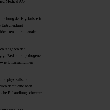
omed Medical AG
entlichung der Ergebnisse in
ie Entscheidung
höchsten internationalen
ach Angaben der
ngige Reduktion pathogener
 sowie Untersuchungen
eine physikalische
llen damit eine nach
gische Behandlung schwerer
r eine mögliche