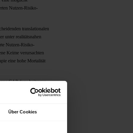
erten Nutzen-Risiko-
scheidenden translationalen
er unter realitätsnahen
erte Nutzen-Risiko-
gene Keime verursachten
pie eine hohe Mortalität
könne CAP dazu beitragen,
ärinfektionen sieht die
nd begrenzter
Über Cookies
intensivmedizinischen