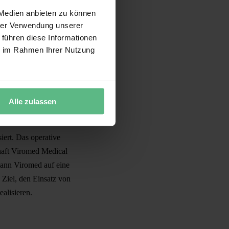
 Medien anbieten zu können
r an einem entscheidenden
hrer Verwendung unserer
 führen diese Informationen
erstkranken Patienten
ie im Rahmen Ihrer Nutzung
e Perspektive, im frühen
ische, nicht-
en wird. Die kommenden
tät.“
Alle zulassen
iert. Das operative
chaft Viromed Medical
ann Viromed auf eine
Ziel, den Einsatz von
alisieren.