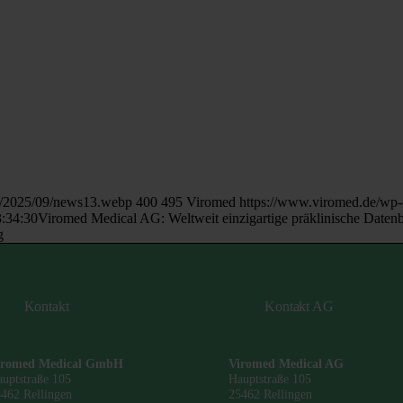
s/2025/09/news13.webp
400
495
Viromed
https://www.viromed.de/wp-
:34:30
Viromed Medical AG: Weltweit einzigartige präklinische Datenba
g
Kontakt
Kontakt AG
iromed Medical GmbH
Viromed Medical AG
uptstraße 105
Hauptstraße 105
462 Rellingen
25462 Rellingen