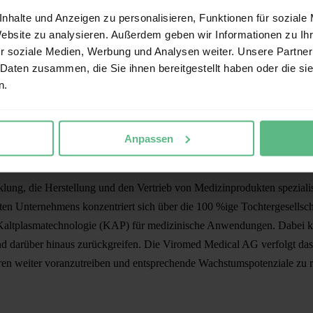
edical AG:
nhalte und Anzeigen zu personalisieren, Funktionen für soziale
chen Datenbasis und klar definiertem therapeutischem Fenster stehen wi
Website zu analysieren. Außerdem geben wir Informationen zu I
r soziale Medien, Werbung und Analysen weiter. Unsere Partner
n Gespräche haben die Rahmenbedingungen für eine Anwendung bei schw
 Daten zusammen, die Sie ihnen bereitgestellt haben oder die s
sität des Saarlands diese Parameter bestätigt, sehen wir die realistisch
n.
inischer Anwendung einzuleiten. Wir sind überzeugt, dass eine physikal
erer Lungeninfektionen internationale Aufmerksamkeit auf sich zieh
ende Übergang von der präklinischen Validierung in die klinische Reali
Anpassen
ung, die Herstellung und den Vertrieb von Medizinprodukten spezialis
rten Unternehmens konzentriert sich über die 100 %ige Tochtergesells
 Kaltplasmatechnologie (KAP) für medizinische Anwendungen. Dabei k
 darüber hinaus zurückgreifen. Die Viromed Medical AG verfolgt das 
n weiter voranzutreiben und entsprechende Wachstumspotenziale zu re