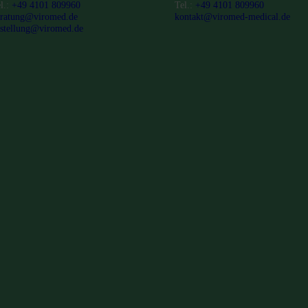
l.:
+49 4101 809960
Tel.:
+49 4101 809960
ratung@viromed.de
kontakt@viromed-medical.de
stellung@viromed.de