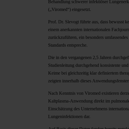
Behandlung schwerer infektiöser Lungenerk
(„Viromed“) eingesetzt.
Prof. Dr. Slevogt führte aus, dass bewusst ke
einem anerkannten internationalen Fachjourn
zurückzuführen, ein besonders umfassendes u
Standards entspreche.
Die in den vergangenen 2,5 Jahren durchg
Studienleitung durchgehend konsistente und
Keime bei gleichzeitig klar definiertem th
zeigten innerhalb dieses Anwendungsfenster
Nach Kenntnis von Viromed existieren derzei
Kaltplasma-Anwendung direkt im pulmonalen 
Einschätzung des Unternehmens internationa
Lungeninfektionen dar.
Auf Basis dieser Daten fanden bereits regul