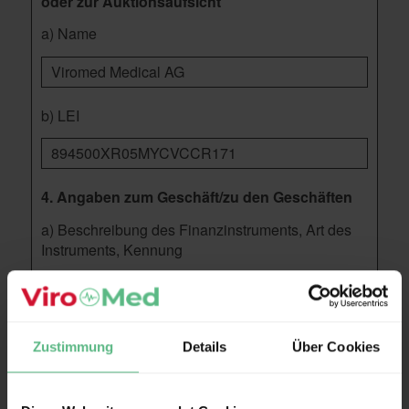
oder zur Auktionsaufsicht
a) Name
Viromed Medical AG
b) LEI
894500XR05MYCVCCR171
4. Angaben zum Geschäft/zu den Geschäften
a) Beschreibung des Finanzinstruments, Art des
Instruments, Kennung
Art:
Aktie
ISIN:
DE000A3MQR65
Zustimmung
Details
Über Cookies
b) Art des Geschäfts
Verkauf